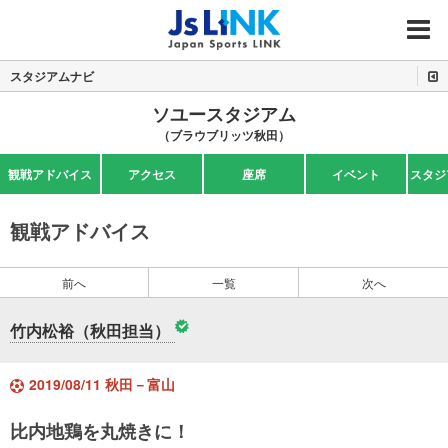
MENU
スタジアムナビ
ソユースタジアム
（ブラウブリッツ秋田）
観戦アドバイス
アクセス
座席
イベント
スタジ
観戦アドバイス
前へ
一覧
次へ
竹内松裕（秋田担当）
2019/08/11 秋田－富山
比内地鶏を丸焼きに！