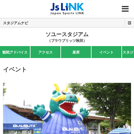
MENU
スタジアムナビ
ソユースタジアム
（ブラウブリッツ秋田）
観戦アドバイス
アクセス
座席
イベント
スタジ
イベント