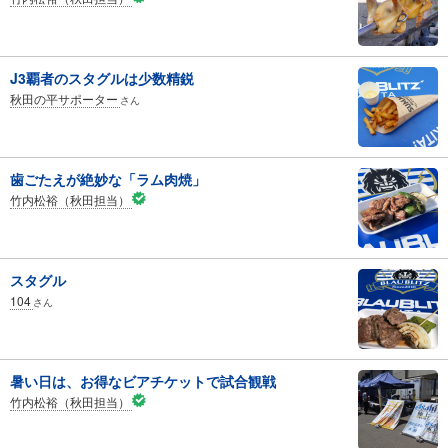
J3覇者のスタグルは少数精鋭
秋田の平サポーター
さん
歯ごたえが絶妙な「ラム肉焼」
竹内松裕（秋田担当）
スタグル
104
さん
暑い日は、お得なビアチケットで試合観戦
竹内松裕（秋田担当）