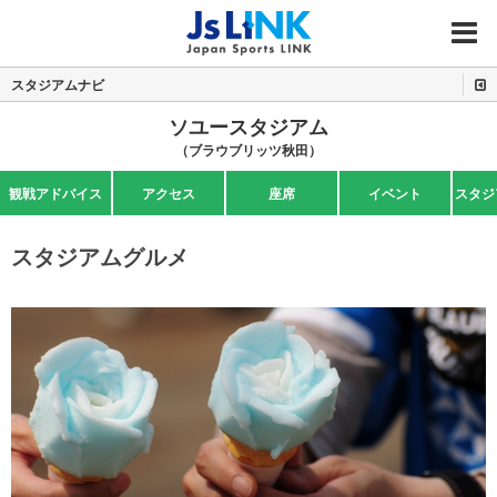
MENU
スタジアムナビ
ソユースタジアム
（ブラウブリッツ秋田）
観戦アドバイス
アクセス
座席
イベント
スタジ
スタジアムグルメ