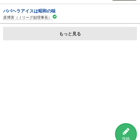
ババヘラアイスは昭和の味
原博実（Ｊリーグ副理事長）
もっと見る
投稿