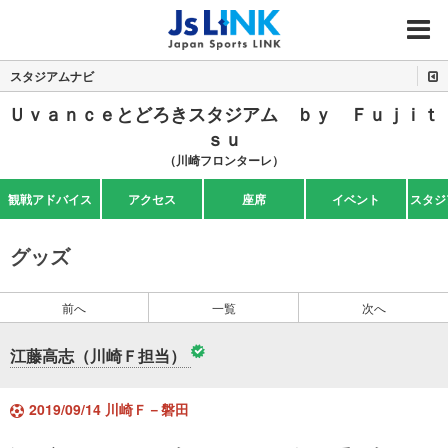
MENU
スタジアムナビ
Ｕｖａｎｃｅとどろきスタジアム ｂｙ Ｆｕｊｉｔ
ｓｕ
（川崎フロンターレ）
観戦アドバイス
アクセス
座席
イベント
スタジ
グッズ
前へ
一覧
次へ
江藤高志（川崎Ｆ担当）
2019/09/14 川崎Ｆ－磐田