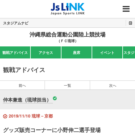
MENU
スタジアムナビ
沖縄県総合運動公園陸上競技場
（ＦＣ琉球）
観戦アドバイス
アクセス
座席
イベント
スタジ
観戦アドバイス
前へ
一覧
次へ
仲本兼進（琉球担当）
2019/11/10 琉球－京都
グッズ販売コーナーに小野伸二選手登場