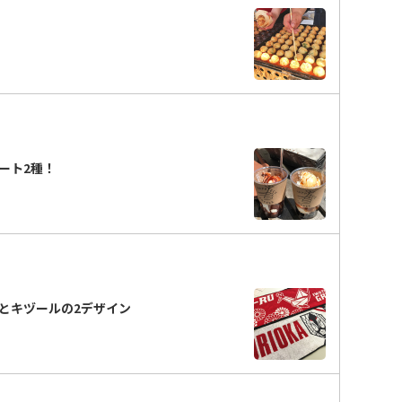
ート2種！
とキヅールの2デザイン