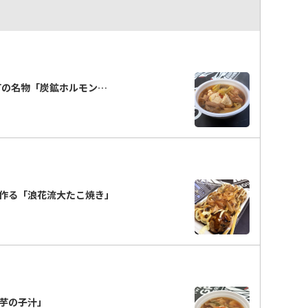
町の名物「炭鉱ホルモン…
作る「浪花流大たこ焼き」
「芋の子汁」