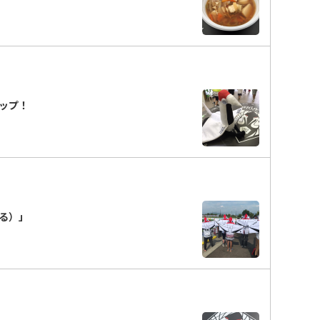
アップ！
づる）」