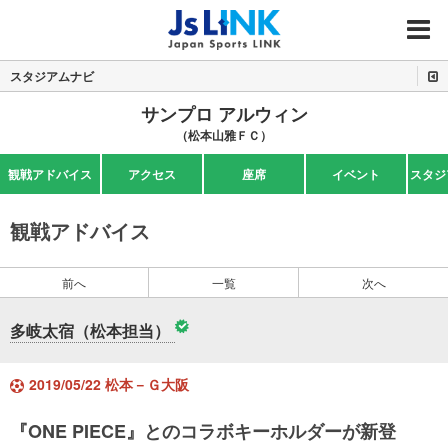
MENU
スタジアムナビ
サンプロ アルウィン
（松本山雅ＦＣ）
観戦アドバイス
アクセス
座席
イベント
スタジ
観戦アドバイス
前へ
一覧
次へ
多岐太宿（松本担当）
2019/05/22 松本－Ｇ大阪
『ONE PIECE』とのコラボキーホルダーが新登