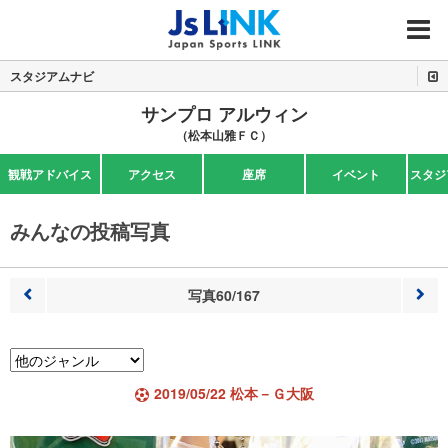
MENU
スタジアムナビ
サンプロ アルウィン
（松本山雅ＦＣ）
観戦アドバイス
アクセス
座席
イベント
スタジ
みんなの投稿写真
写真60/167
前へ
次へ
2019/05/22 松本－Ｇ大阪