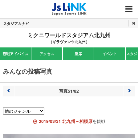
MENU
スタジアムナビ
ミクニワールドスタジアム北九州
（ギラヴァンツ北九州）
観戦アドバイス
アクセス
座席
イベント
スタジ
みんなの投稿写真
写真51/82
前へ
次へ
2019/03/31 北九州－相模原
を観戦