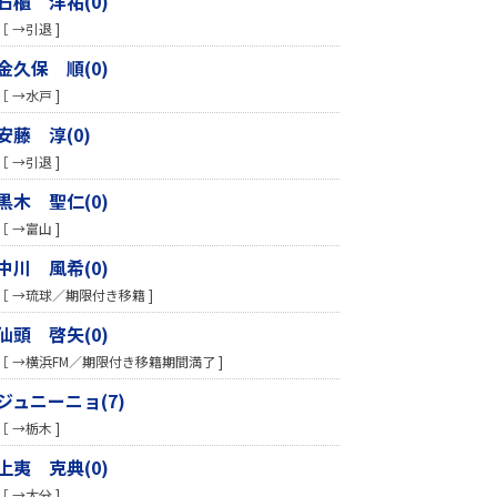
石櫃 洋祐(0)
［ →引退 ]
金久保 順(0)
［ →水戸 ]
安藤 淳(0)
［ →引退 ]
黒木 聖仁(0)
［ →富山 ]
中川 風希(0)
［ →琉球／期限付き移籍 ]
仙頭 啓矢(0)
［ →横浜FM／期限付き移籍期間満了 ]
ジュニーニョ(7)
［ →栃木 ]
上夷 克典(0)
［ →大分 ]