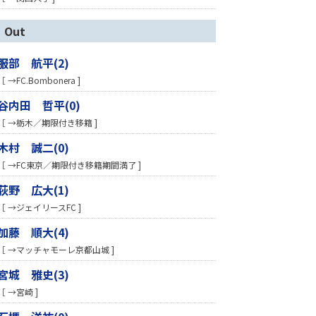
Out
服部 航平(2)
［ →FC.Bombonera ]
谷内田 哲平(0)
［ →栃木／期限付き移籍 ]
木村 誠二(0)
［ →FC東京／期限付き移籍期間満了 ]
荻野 広大(1)
［ →ジェイリースFC ]
加藤 順大(4)
［ →マッチャモーレ京都山城 ]
宮城 雅史(3)
［ →宮崎 ]