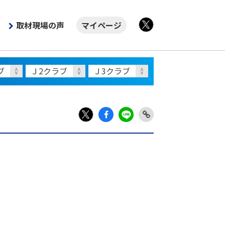
取材現場の声
マイページ
X
Fac
LIN
Link
X
ebo
E
Copy
ok