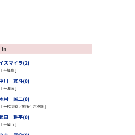
In
イスマイラ(2)
［ ←福島 ]
中川 寛斗(0)
［ ←湘南 ]
木村 誠二(0)
［ ←FC東京／期限付き移籍 ]
武田 将平(0)
［ ←岡山 ]
白井 康介(0)