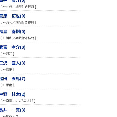
［ ←札幌／期限付き移籍 ]
荻原 拓也(0)
［ ←浦和／期限付き移籍 ]
福島 春樹(0)
［ ←浦和／期限付き移籍 ]
武富 孝介(0)
［ ←浦和 ]
三沢 直人(3)
［ ←鳥取 ]
松田 天馬(7)
［ ←湘南 ]
中野 桂太(2)
［ ←京都サンガF.C.U-18 ]
長井 一真(3)
［ ←関西大学 ]