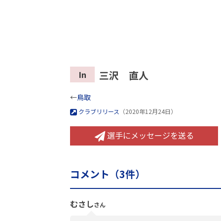
三沢 直人
In
←
鳥取
クラブリリース
（2020年12月24日）
選手にメッセージを送る
コメント（
3
件）
むさし
さん