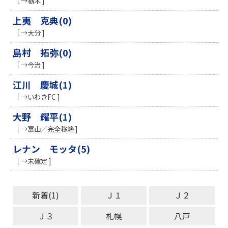
［ →栃木 ]
上夷 克典(0)
［ →大分 ]
島村 拓弥(0)
［ →今治 ]
江川 慶城(1)
［ →いわきFC ]
大野 耀平(1)
［ →富山／完全移籍 ]
レナン モッタ(5)
［ →未確定 ]
新着(1)
Ｊ１
Ｊ２
Ｊ３
札幌
八戸