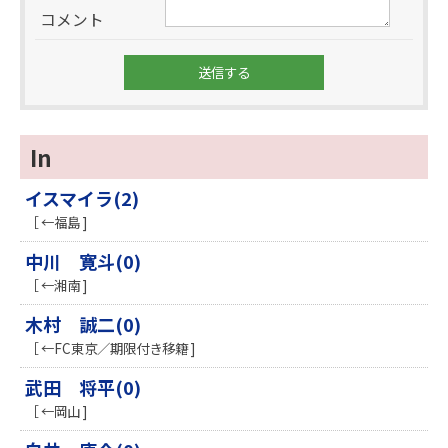
コメント
In
イスマイラ(2)
［ ←福島 ]
中川 寛斗(0)
［ ←湘南 ]
木村 誠二(0)
［ ←FC東京／期限付き移籍 ]
武田 将平(0)
［ ←岡山 ]