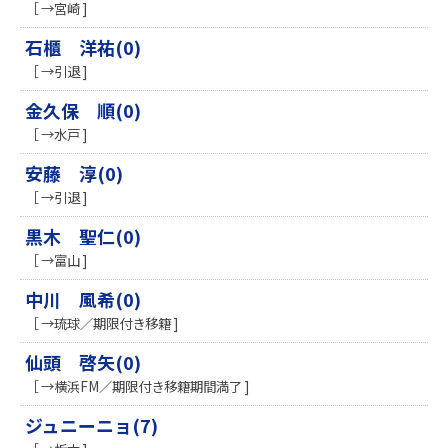
［ →宮崎 ]
石櫃 洋祐(0)
［ →引退 ]
金久保 順(0)
［ →水戸 ]
安藤 淳(0)
［ →引退 ]
黒木 聖仁(0)
［ →富山 ]
中川 風希(0)
［ →琉球／期限付き移籍 ]
仙頭 啓矢(0)
［ →横浜FM／期限付き移籍期間満了 ]
ジュニーニョ(7)