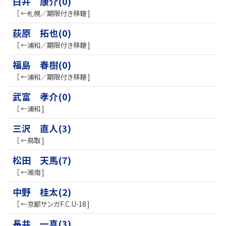
白井 康介(0)
［ ←札幌／期限付き移籍 ]
荻原 拓也(0)
［ ←浦和／期限付き移籍 ]
福島 春樹(0)
［ ←浦和／期限付き移籍 ]
武富 孝介(0)
［ ←浦和 ]
三沢 直人(3)
［ ←鳥取 ]
松田 天馬(7)
［ ←湘南 ]
中野 桂太(2)
［ ←京都サンガF.C.U-18 ]
長井 一真(3)