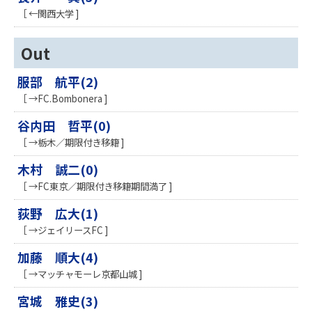
［ ←関西大学 ]
Out
服部 航平(2)
［ →FC.Bombonera ]
谷内田 哲平(0)
［ →栃木／期限付き移籍 ]
木村 誠二(0)
［ →FC東京／期限付き移籍期間満了 ]
荻野 広大(1)
［ →ジェイリースFC ]
加藤 順大(4)
［ →マッチャモーレ京都山城 ]
宮城 雅史(3)