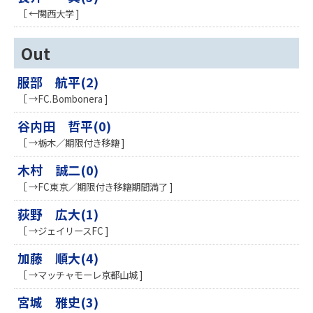
［ ←関西大学 ]
Out
服部 航平(2)
［ →FC.Bombonera ]
谷内田 哲平(0)
［ →栃木／期限付き移籍 ]
木村 誠二(0)
［ →FC東京／期限付き移籍期間満了 ]
荻野 広大(1)
［ →ジェイリースFC ]
加藤 順大(4)
［ →マッチャモーレ京都山城 ]
宮城 雅史(3)