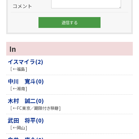
コメント
In
イスマイラ(2)
［ ←福島 ]
中川 寛斗(0)
［ ←湘南 ]
木村 誠二(0)
［ ←FC東京／期限付き移籍 ]
武田 将平(0)
［ ←岡山 ]