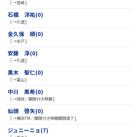
［ →宮崎 ]
石櫃 洋祐(0)
［ →引退 ]
金久保 順(0)
［ →水戸 ]
安藤 淳(0)
［ →引退 ]
黒木 聖仁(0)
［ →富山 ]
中川 風希(0)
［ →琉球／期限付き移籍 ]
仙頭 啓矢(0)
［ →横浜FM／期限付き移籍期間満了 ]
ジュニーニョ(7)