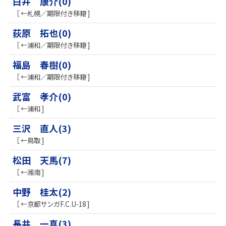
白井 康介(0)
［ ←札幌／期限付き移籍 ]
荻原 拓也(0)
［ ←浦和／期限付き移籍 ]
福島 春樹(0)
［ ←浦和／期限付き移籍 ]
武富 孝介(0)
［ ←浦和 ]
三沢 直人(3)
［ ←鳥取 ]
松田 天馬(7)
［ ←湘南 ]
中野 桂太(2)
［ ←京都サンガF.C.U-18 ]
長井 一真(3)