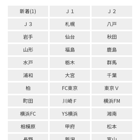
新着(1)
Ｊ１
Ｊ２
Ｊ３
札幌
八戸
岩手
仙台
秋田
山形
福島
鹿島
水戸
栃木
群馬
浦和
大宮
千葉
柏
FC東京
東京Ｖ
町田
川崎Ｆ
横浜FM
横浜FC
YS横浜
湘南
相模原
甲府
松本
長野
新潟
富山