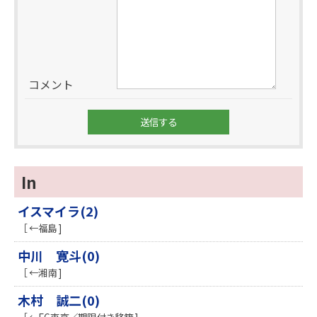
コメント
In
イスマイラ(2)
［ ←福島 ]
中川 寛斗(0)
［ ←湘南 ]
木村 誠二(0)