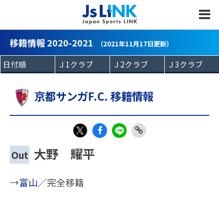
MENU
移籍情報 2020-2021
（2021年11月17日更新）
京都サンガF.C. 移籍情報
Fac
LIN
Link
X
大野 耀平
Out
eb
E
Copy
oo
→
富山
／完全移籍
k