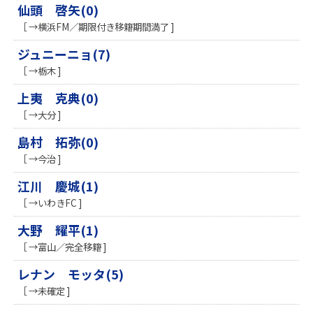
仙頭 啓矢(0)
［ →横浜FM／期限付き移籍期間満了 ]
ジュニーニョ(7)
［ →栃木 ]
上夷 克典(0)
［ →大分 ]
島村 拓弥(0)
［ →今治 ]
江川 慶城(1)
［ →いわきFC ]
大野 耀平(1)
［ →富山／完全移籍 ]
レナン モッタ(5)
［ →未確定 ]