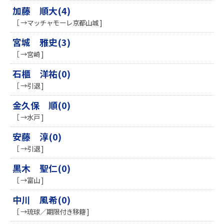
加藤 順大(4)
［ →マッチャモーレ京都山城 ]
宮城 雅史(3)
［ →宮崎 ]
石櫃 洋祐(0)
［ →引退 ]
金久保 順(0)
［ →水戸 ]
安藤 淳(0)
［ →引退 ]
黒木 聖仁(0)
［ →富山 ]
中川 風希(0)
［ →琉球／期限付き移籍 ]