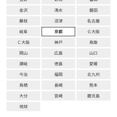
金沢
清水
磐田
藤枝
沼津
名古屋
岐阜
京都
Ｇ大阪
Ｃ大阪
神戸
鳥取
岡山
広島
山口
讃岐
徳島
愛媛
今治
福岡
北九州
鳥栖
長崎
熊本
大分
宮崎
鹿児島
琉球