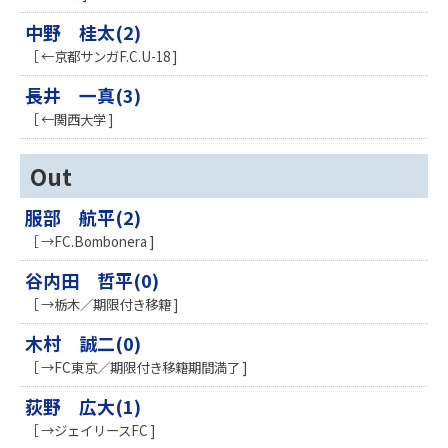
中野 桂太(2)
［ ←京都サンガF.C.U-18 ]
長井 一真(3)
［ ←関西大学 ]
Out
服部 航平(2)
［ →FC.Bombonera ]
谷内田 哲平(0)
［ →栃木／期限付き移籍 ]
木村 誠二(0)
［ →FC東京／期限付き移籍期間満了 ]
荻野 広大(1)
［ →ジェイリースFC ]