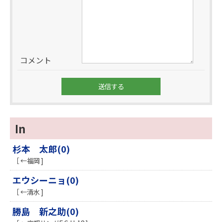
コメント
In
杉本 太郎(0)
［ ←福岡 ]
エウシーニョ(0)
［ ←清水 ]
勝島 新之助(0)