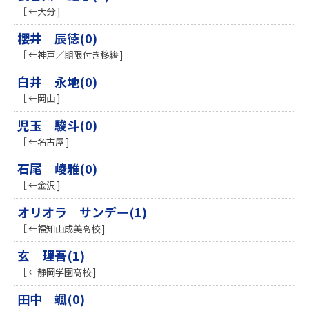
［ ←大分 ]
櫻井 辰徳(0)
［ ←神戸／期限付き移籍 ]
白井 永地(0)
［ ←岡山 ]
児玉 駿斗(0)
［ ←名古屋 ]
石尾 崚雅(0)
［ ←金沢 ]
オリオラ サンデー(1)
［ ←福知山成美高校 ]
玄 理吾(1)
［ ←静岡学園高校 ]
田中 颯(0)