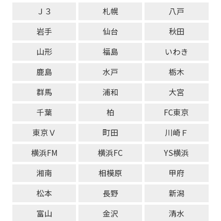
Ｊ３
札幌
八戸
岩手
仙台
秋田
山形
福島
いわき
鹿島
水戸
栃木
群馬
浦和
大宮
千葉
柏
FC東京
東京Ｖ
町田
川崎Ｆ
横浜FM
横浜FC
YS横浜
湘南
相模原
甲府
松本
長野
新潟
富山
金沢
清水