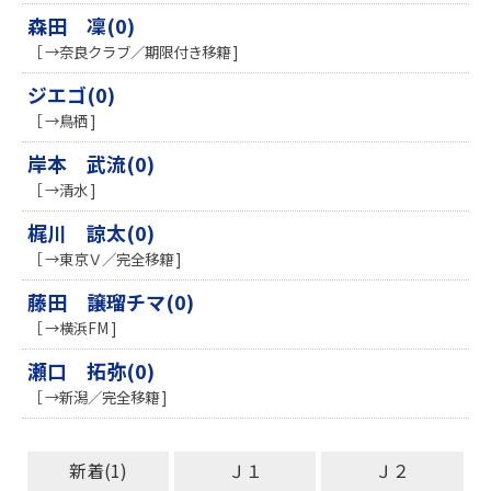
森田 凜(0)
［ →奈良クラブ／期限付き移籍 ]
ジエゴ(0)
［ →鳥栖 ]
岸本 武流(0)
［ →清水 ]
梶川 諒太(0)
［ →東京Ｖ／完全移籍 ]
藤田 譲瑠チマ(0)
［ →横浜FM ]
瀬口 拓弥(0)
［ →新潟／完全移籍 ]
新着(1)
Ｊ１
Ｊ２