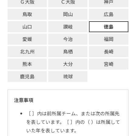
Ｇ大阪
Ｃ大阪
神戸
鳥取
岡山
広島
山口
讃岐
徳島
愛媛
今治
福岡
北九州
鳥栖
長崎
熊本
大分
宮崎
鹿児島
琉球
注意事項
［ ］内は前所属チーム、または次の所属先
を表しています。［ ］内の（ ）は所属して
いた年を表しています。