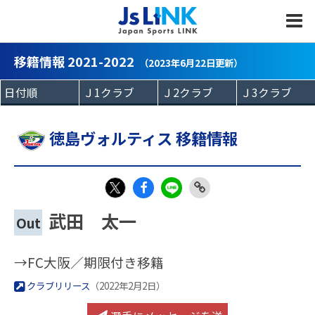
MENU
移籍情報 2021-2022
（2023年6月22日更新）
徳島ヴォルティス 移籍情報
Fac
LIN
Link
X
武田 太一
Out
eb
E
Copy
oo
→FC大阪／期限付き移籍
k
クラブリリース
（2022年2月2日）