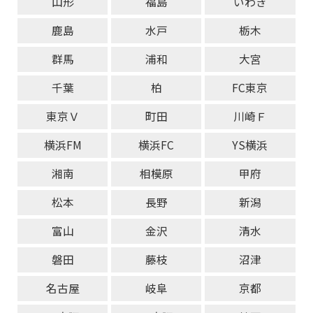
山形
福島
いわき
鹿島
水戸
栃木
群馬
浦和
大宮
千葉
柏
FC東京
東京Ｖ
町田
川崎Ｆ
横浜FM
横浜FC
YS横浜
湘南
相模原
甲府
松本
長野
新潟
富山
金沢
清水
磐田
藤枝
沼津
名古屋
岐阜
京都