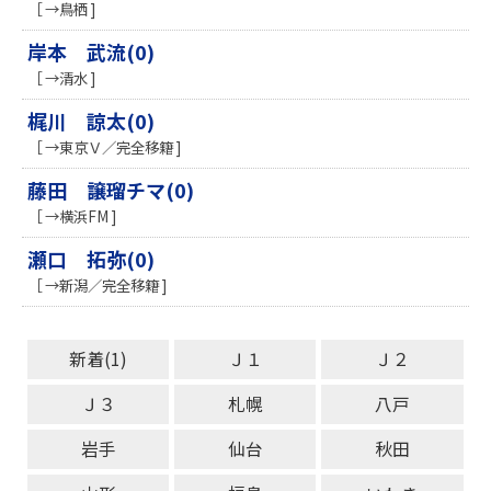
［ →鳥栖 ]
岸本 武流(0)
［ →清水 ]
梶川 諒太(0)
［ →東京Ｖ／完全移籍 ]
藤田 譲瑠チマ(0)
［ →横浜FM ]
瀬口 拓弥(0)
［ →新潟／完全移籍 ]
新着(1)
Ｊ１
Ｊ２
Ｊ３
札幌
八戸
岩手
仙台
秋田