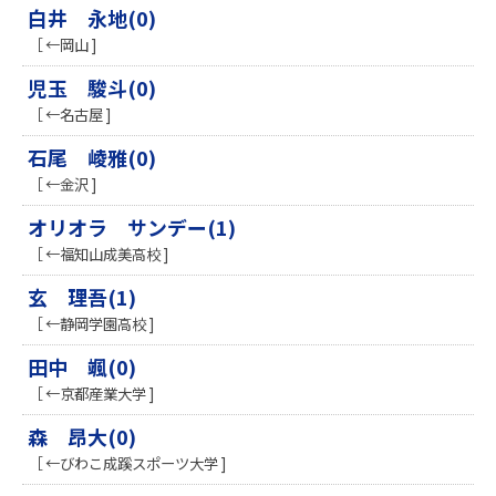
白井 永地(0)
［ ←岡山 ]
児玉 駿斗(0)
［ ←名古屋 ]
石尾 崚雅(0)
［ ←金沢 ]
オリオラ サンデー(1)
［ ←福知山成美高校 ]
玄 理吾(1)
［ ←静岡学園高校 ]
田中 颯(0)
［ ←京都産業大学 ]
森 昂大(0)
［ ←びわこ成蹊スポーツ大学 ]