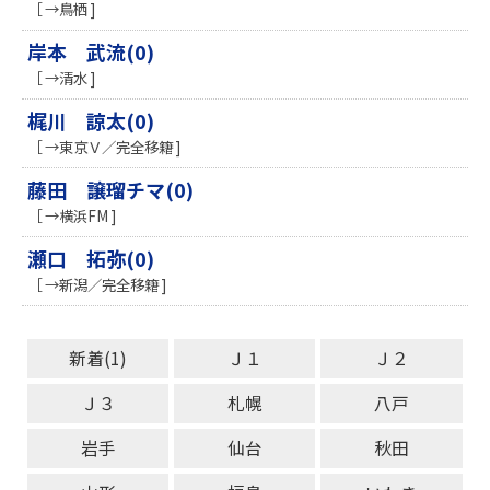
［ →鳥栖 ]
岸本 武流(0)
［ →清水 ]
梶川 諒太(0)
［ →東京Ｖ／完全移籍 ]
藤田 譲瑠チマ(0)
［ →横浜FM ]
瀬口 拓弥(0)
［ →新潟／完全移籍 ]
新着(1)
Ｊ１
Ｊ２
Ｊ３
札幌
八戸
岩手
仙台
秋田