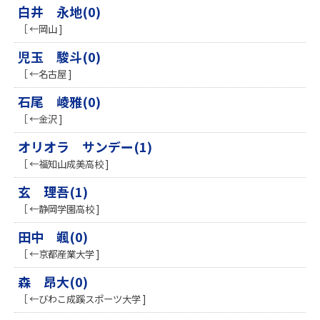
白井 永地(0)
［ ←岡山 ]
児玉 駿斗(0)
［ ←名古屋 ]
石尾 崚雅(0)
［ ←金沢 ]
オリオラ サンデー(1)
［ ←福知山成美高校 ]
玄 理吾(1)
［ ←静岡学園高校 ]
田中 颯(0)
［ ←京都産業大学 ]
森 昂大(0)
［ ←びわこ成蹊スポーツ大学 ]