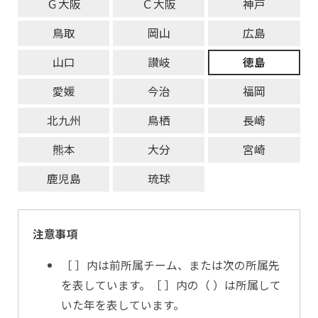
Ｇ大阪
Ｃ大阪
神戸
鳥取
岡山
広島
山口
讃岐
徳島
愛媛
今治
福岡
北九州
鳥栖
長崎
熊本
大分
宮崎
鹿児島
琉球
注意事項
［ ］内は前所属チーム、または次の所属先
を表しています。［ ］内の（ ）は所属して
いた年を表しています。