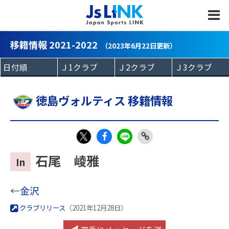
MENU
移籍情報 2021-2022
（2023年6月22日更新）
徳島ヴォルティス 移籍情報
Fac
LIN
Link
X
石尾 崚雅
In
eb
E
Copy
oo
←
金沢
k
クラブリリース
（2021年12月28日）