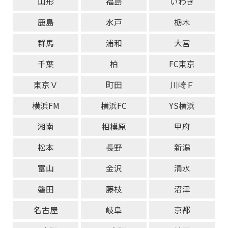
山形
福島
いわき
鹿島
水戸
栃木
群馬
浦和
大宮
千葉
柏
FC東京
東京Ｖ
町田
川崎Ｆ
横浜FM
横浜FC
YS横浜
湘南
相模原
甲府
松本
長野
新潟
富山
金沢
清水
磐田
藤枝
沼津
名古屋
岐阜
京都