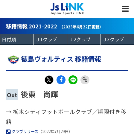
MENU
移籍情報 2021-2022
（2023年6月22日更新）
徳島ヴォルティス 移籍情報
Fac
LIN
Link
X
後東 尚輝
Out
eb
E
Copy
oo
→ 栃木シティフットボールクラブ／期限付き移
k
籍
クラブリリース
（2022年7月29日）