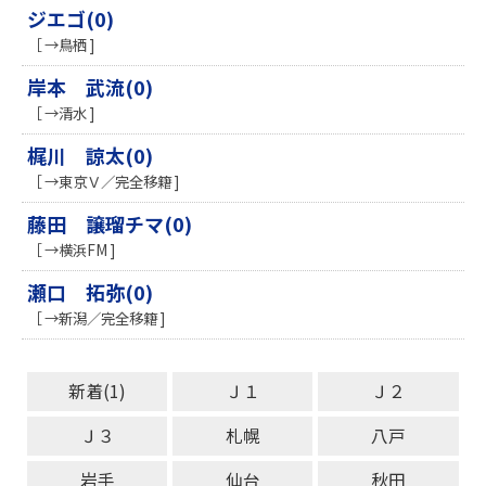
ジエゴ(0)
［ →鳥栖 ]
岸本 武流(0)
［ →清水 ]
梶川 諒太(0)
［ →東京Ｖ／完全移籍 ]
藤田 譲瑠チマ(0)
［ →横浜FM ]
瀬口 拓弥(0)
［ →新潟／完全移籍 ]
新着(1)
Ｊ１
Ｊ２
Ｊ３
札幌
八戸
岩手
仙台
秋田