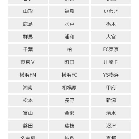
山形
福島
いわき
鹿島
水戸
栃木
群馬
浦和
大宮
千葉
柏
FC東京
東京Ｖ
町田
川崎Ｆ
横浜FM
横浜FC
YS横浜
湘南
相模原
甲府
松本
長野
新潟
富山
金沢
清水
磐田
藤枝
沼津
名古屋
岐阜
京都