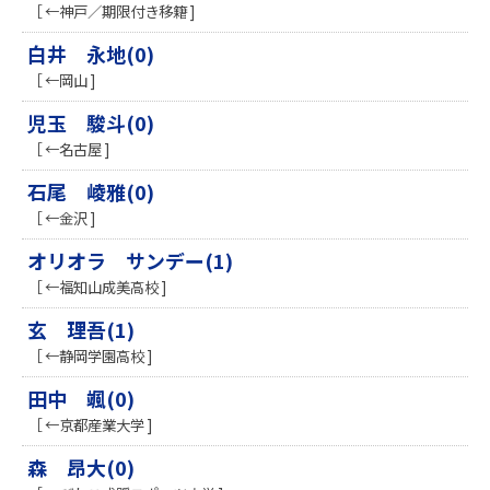
［ ←神戸／期限付き移籍 ]
白井 永地(0)
［ ←岡山 ]
児玉 駿斗(0)
［ ←名古屋 ]
石尾 崚雅(0)
［ ←金沢 ]
オリオラ サンデー(1)
［ ←福知山成美高校 ]
玄 理吾(1)
［ ←静岡学園高校 ]
田中 颯(0)
［ ←京都産業大学 ]
森 昂大(0)