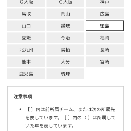
Ｇ大阪
Ｃ大阪
神戸
鳥取
岡山
広島
山口
讃岐
徳島
愛媛
今治
福岡
北九州
鳥栖
長崎
熊本
大分
宮崎
鹿児島
琉球
注意事項
［ ］内は前所属チーム、または次の所属先
を表しています。［ ］内の（ ）は所属して
いた年を表しています。