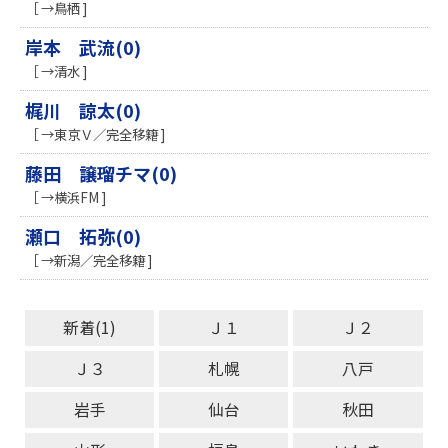
［ →鳥栖 ]
岸本 武流(0)
［ →清水 ]
梶川 諒太(0)
［ →東京Ｖ／完全移籍 ]
藤田 譲瑠チマ(0)
［ →横浜FM ]
瀬口 拓弥(0)
［ →新潟／完全移籍 ]
新着(1)
Ｊ１
Ｊ２
Ｊ３
札幌
八戸
岩手
仙台
秋田