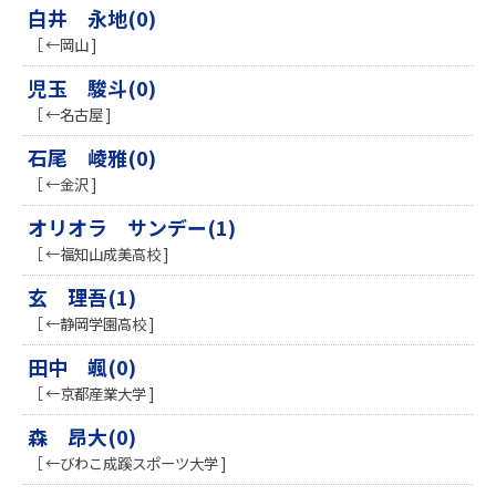
白井 永地(0)
［ ←岡山 ]
児玉 駿斗(0)
［ ←名古屋 ]
石尾 崚雅(0)
［ ←金沢 ]
オリオラ サンデー(1)
［ ←福知山成美高校 ]
玄 理吾(1)
［ ←静岡学園高校 ]
田中 颯(0)
［ ←京都産業大学 ]
森 昂大(0)
［ ←びわこ成蹊スポーツ大学 ]