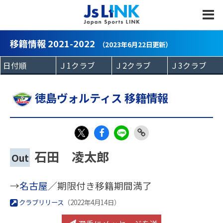
MENU
移籍情報 2021-2022
（2023年6月22日更新）
徳島ヴォルティス 移籍情報
Fac
LIN
Link
X
石田 凌太郎
Out
eb
E
Copy
oo
→
名古屋
／期限付き移籍期間満了
k
クラブリリース
（2022年4月14日）