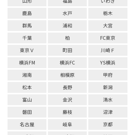
山形
福島
いわき
鹿島
水戸
栃木
群馬
浦和
大宮
千葉
柏
FC東京
東京Ｖ
町田
川崎Ｆ
横浜FM
横浜FC
YS横浜
湘南
相模原
甲府
松本
長野
新潟
富山
金沢
清水
磐田
藤枝
沼津
名古屋
岐阜
京都