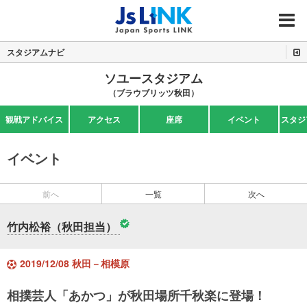
MENU
スタジアムナビ
ソユースタジアム
（ブラウブリッツ秋田）
観戦アドバイス
アクセス
座席
イベント
スタジ
イベント
前へ
一覧
次へ
竹内松裕（秋田担当）
2019/12/08 秋田－相模原
相撲芸人「あかつ」が秋田場所千秋楽に登場！