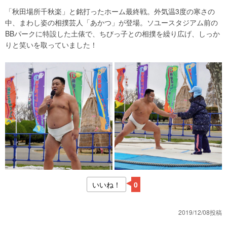
「秋田場所千秋楽」と銘打ったホーム最終戦。外気温3度の寒さの
中、まわし姿の相撲芸人「あかつ」が登場。ソユースタジアム前の
BBパークに特設した土俵で、ちびっ子との相撲を繰り広げ、しっか
りと笑いを取っていました！
いいね！
0
2019/12/08投稿