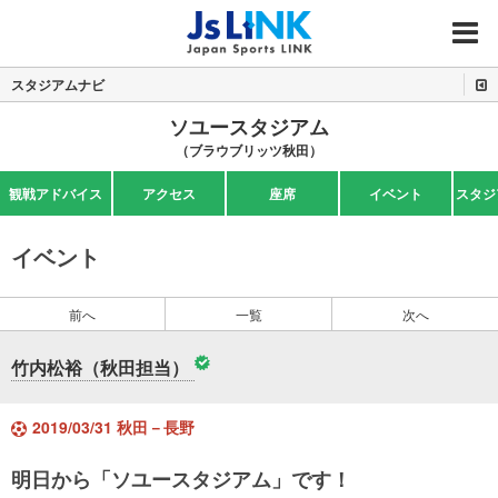
MENU
スタジアムナビ
ソユースタジアム
（ブラウブリッツ秋田）
観戦アドバイス
アクセス
座席
イベント
スタジ
イベント
前へ
一覧
次へ
竹内松裕（秋田担当）
2019/03/31 秋田－長野
明日から「ソユースタジアム」です！