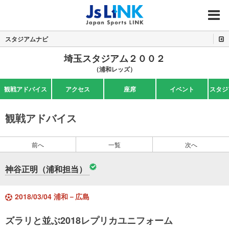
MENU
スタジアムナビ
埼玉スタジアム２００２
（浦和レッズ）
観戦アドバイス
アクセス
座席
イベント
スタジ
観戦アドバイス
前へ
一覧
次へ
神谷正明（浦和担当）
2018/03/04 浦和－広島
ズラリと並ぶ2018レプリカユニフォーム