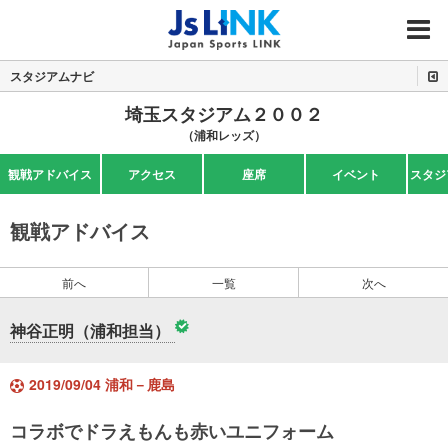
MENU
スタジアムナビ
埼玉スタジアム２００２
（浦和レッズ）
観戦アドバイス
アクセス
座席
イベント
スタジ
観戦アドバイス
前へ
一覧
次へ
神谷正明（浦和担当）
2019/09/04 浦和－鹿島
コラボでドラえもんも赤いユニフォーム