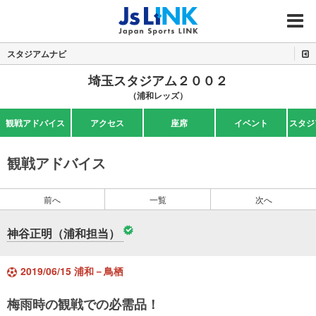
MENU
スタジアムナビ
埼玉スタジアム２００２
（浦和レッズ）
観戦アドバイス
アクセス
座席
イベント
スタジ
観戦アドバイス
前へ
一覧
次へ
神谷正明（浦和担当）
2019/06/15 浦和－鳥栖
梅雨時の観戦での必需品！