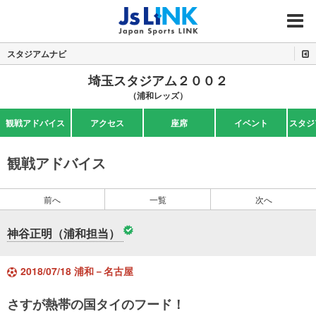
MENU
スタジアムナビ
埼玉スタジアム２００２
（浦和レッズ）
観戦アドバイス
アクセス
座席
イベント
スタジ
観戦アドバイス
前へ
一覧
次へ
神谷正明（浦和担当）
2018/07/18 浦和－名古屋
さすが熱帯の国タイのフード！