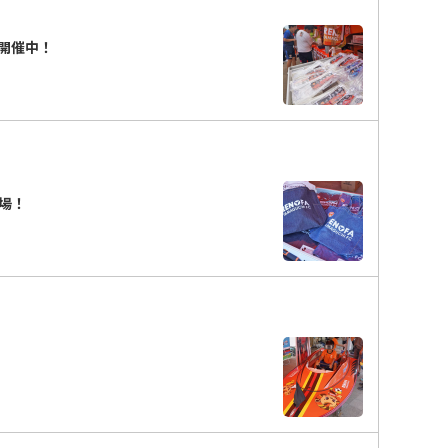
を開催中！
登場！
！