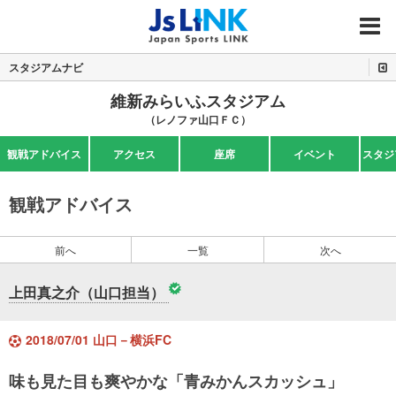
MENU
スタジアムナビ
維新みらいふスタジアム
（レノファ山口ＦＣ）
観戦アドバイス
アクセス
座席
イベント
スタジ
観戦アドバイス
前へ
一覧
次へ
上田真之介（山口担当）
2018/07/01 山口－横浜FC
味も見た目も爽やかな「青みかんスカッシュ」