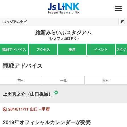
MENU
スタジアムナビ
維新みらいふスタジアム
（レノファ山口ＦＣ）
観戦アドバイス
アクセス
座席
イベント
スタジ
観戦アドバイス
前へ
一覧
次へ
上田真之介（山口担当）
2018/11/11 山口－甲府
2019年オフィシャルカレンダーが発売