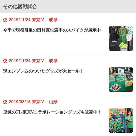
その他観戦試合
2019/11/24 東京Ｖ－岐阜
今季で現役引退の田村直也選手のスパイクが展示中
2019/11/24 東京Ｖ－岐阜
現エンブレムのついたグッズが大セール！
2019/08/18 東京Ｖ－山形
鬼滅の刃×東京Vコラボレーショングッズも販売中！