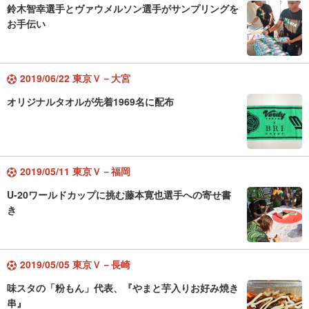
鈴木智幸選手とヴァウメルソン選手がサンプリングを
お手伝い
2019/06/22 東京Ｖ－大宮
オリジナルタオルが先着1969名に配布
2019/05/11 東京Ｖ－福岡
U-20ワールドカップに挑む藤本寛也選手への寄せ書
き
2019/05/05 東京Ｖ－長崎
味スタの「粉もん」代表、『やまと芋入りお好み焼き
串』