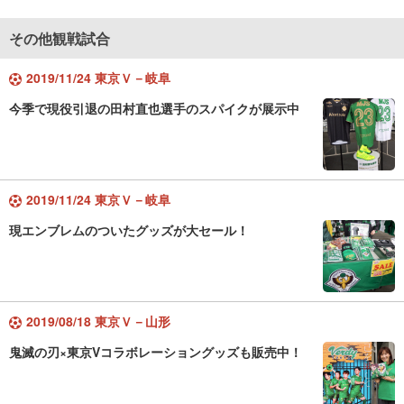
その他観戦試合
2019/11/24 東京Ｖ－岐阜
今季で現役引退の田村直也選手のスパイクが展示中
2019/11/24 東京Ｖ－岐阜
現エンブレムのついたグッズが大セール！
2019/08/18 東京Ｖ－山形
鬼滅の刃×東京Vコラボレーショングッズも販売中！