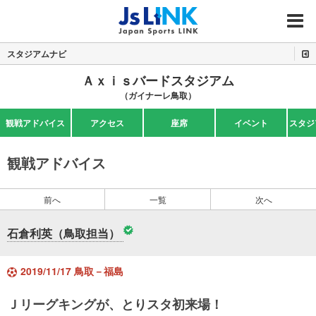
MENU
スタジアムナビ
Ａｘｉｓバードスタジアム
（ガイナーレ鳥取）
観戦アドバイス
アクセス
座席
イベント
スタジ
観戦アドバイス
前へ
一覧
次へ
石倉利英（鳥取担当）
2019/11/17 鳥取－福島
Ｊリーグキングが、とりスタ初来場！