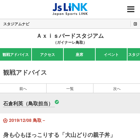
MENU
スタジアムナビ
Ａｘｉｓバードスタジアム
（ガイナーレ鳥取）
観戦アドバイス
アクセス
座席
イベント
スタジ
観戦アドバイス
前へ
一覧
次へ
石倉利英（鳥取担当）
2019/12/08 鳥取－
身も心もほっこりする「大山どりの親子丼」