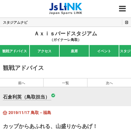
MENU
スタジアムナビ
Ａｘｉｓバードスタジアム
（ガイナーレ鳥取）
観戦アドバイス
アクセス
座席
イベント
スタジ
観戦アドバイス
前へ
一覧
次へ
石倉利英（鳥取担当）
2019/11/17 鳥取－福島
カップからあふれる、山盛りからあげ！