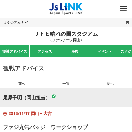
MENU
スタジアムナビ
ＪＦＥ晴れの国スタジアム
（ファジアーノ岡山）
観戦アドバイス
アクセス
座席
イベント
スタジ
観戦アドバイス
前へ
一覧
次へ
尾原千明（岡山担当）
2018/11/17 岡山－大宮
ファジ丸缶バッジ ワークショップ