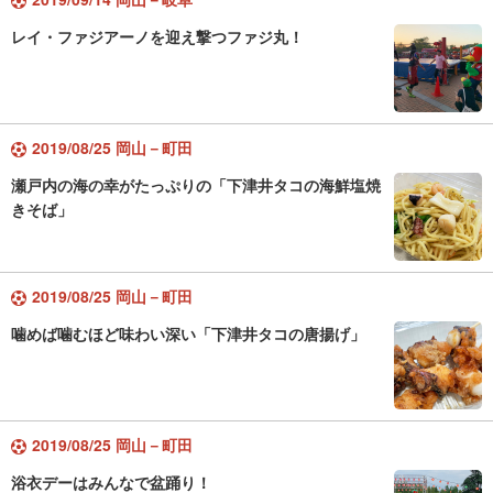
レイ・ファジアーノを迎え撃つファジ丸！
2019/08/25 岡山－町田
瀬戸内の海の幸がたっぷりの「下津井タコの海鮮塩焼
きそば」
2019/08/25 岡山－町田
噛めば噛むほど味わい深い「下津井タコの唐揚げ」
2019/08/25 岡山－町田
浴衣デーはみんなで盆踊り！