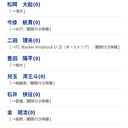
松岡 大起(0)
［ →清水 ]
今掛 航貴(0)
［ →水戸／期限付き移籍 ]
二田 理央(0)
［ →FC Wacker Innsbruck U-23（オーストリア）／期限付き移籍 ]
豊田 陽平(0)
［ →栃木 ]
兒玉 澪王斗(0)
［ →相模原／期限付き移籍 ]
石井 快征(0)
［ →愛媛／期限付き移籍 ]
金 珉浩(0)
［ →長野／期限付き移籍 ]