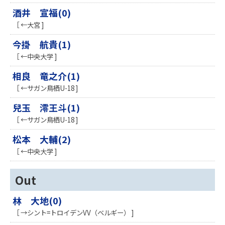
酒井 宣福(0)
［ ←大宮 ]
今掛 航貴(1)
［ ←中央大学 ]
相良 竜之介(1)
［ ←サガン鳥栖U-18 ]
兒玉 澪王斗(1)
［ ←サガン鳥栖U-18 ]
松本 大輔(2)
［ ←中央大学 ]
Out
林 大地(0)
［ →シント=トロイデンVV（ベルギー） ]