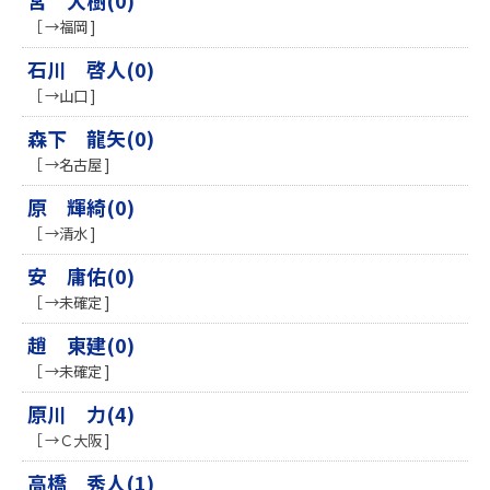
宮 大樹(0)
［ →福岡 ]
石川 啓人(0)
［ →山口 ]
森下 龍矢(0)
［ →名古屋 ]
原 輝綺(0)
［ →清水 ]
安 庸佑(0)
［ →未確定 ]
趙 東建(0)
［ →未確定 ]
原川 力(4)
［ →Ｃ大阪 ]
高橋 秀人(1)