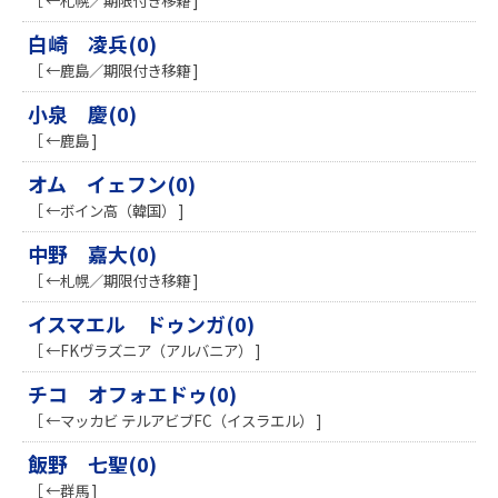
［ ←札幌／期限付き移籍 ]
白崎 凌兵(0)
［ ←鹿島／期限付き移籍 ]
小泉 慶(0)
［ ←鹿島 ]
オム イェフン(0)
［ ←ボイン高（韓国） ]
中野 嘉大(0)
［ ←札幌／期限付き移籍 ]
イスマエル ドゥンガ(0)
［ ←FKヴラズニア（アルバニア） ]
チコ オフォエドゥ(0)
［ ←マッカビ テルアビブFC（イスラエル） ]
飯野 七聖(0)
［ ←群馬 ]