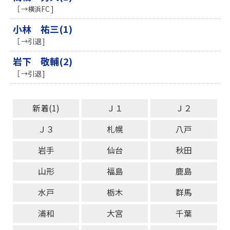
［ →横浜FC ]
小林 祐三(1)
［ →引退 ]
岩下 敬輔(2)
［ →引退 ]
新着(1)
Ｊ１
Ｊ２
Ｊ３
札幌
八戸
岩手
仙台
秋田
山形
福島
鹿島
水戸
栃木
群馬
浦和
大宮
千葉