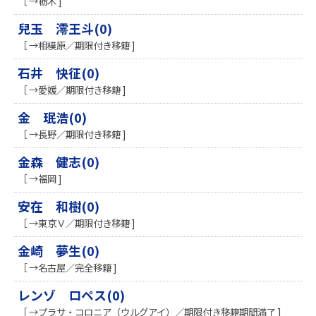
［ →栃木 ]
兒玉 澪王斗(0)
［ →相模原／期限付き移籍 ]
石井 快征(0)
［ →愛媛／期限付き移籍 ]
金 珉浩(0)
［ →長野／期限付き移籍 ]
金森 健志(0)
［ →福岡 ]
安在 和樹(0)
［ →東京Ｖ／期限付き移籍 ]
金崎 夢生(0)
［ →名古屋／完全移籍 ]
レンゾ ロペス(0)
［ →プラサ・コロニア（ウルグアイ）／期限付き移籍期間満了 ]