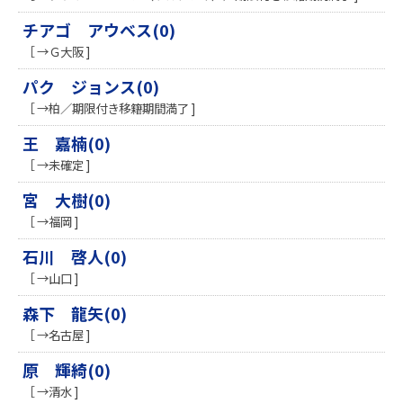
チアゴ アウベス(0)
［ →Ｇ大阪 ]
パク ジョンス(0)
［ →柏／期限付き移籍期間満了 ]
王 嘉楠(0)
［ →未確定 ]
宮 大樹(0)
［ →福岡 ]
石川 啓人(0)
［ →山口 ]
森下 龍矢(0)
［ →名古屋 ]
原 輝綺(0)
［ →清水 ]