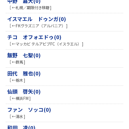
中野 嘉大(0)
［ ←札幌／期限付き移籍 ]
イスマエル ドゥンガ(0)
［ ←FKヴラズニア（アルバニア） ]
チコ オフォエドゥ(0)
［ ←マッカビ テルアビブFC（イスラエル） ]
飯野 七聖(0)
［ ←群馬 ]
田代 雅也(0)
［ ←栃木 ]
仙頭 啓矢(0)
［ ←横浜FM ]
ファン ソッコ(0)
［ ←清水 ]
和田 凌(0)