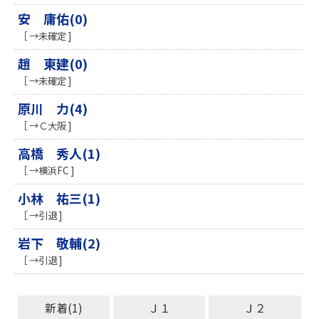
安 庸佑(0)
［ →未確定 ]
趙 東建(0)
［ →未確定 ]
原川 力(4)
［ →Ｃ大阪 ]
高橋 秀人(1)
［ →横浜FC ]
小林 祐三(1)
［ →引退 ]
岩下 敬輔(2)
［ →引退 ]
新着(1)
Ｊ１
Ｊ２