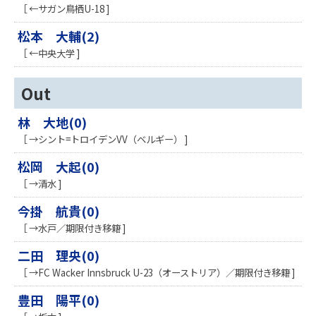
［ ←サガン鳥栖U-18 ]
松本 大輔(2)
［ ←中央大学 ]
Out
林 大地(0)
［ →シント=トロイデンVV（ベルギー） ]
松岡 大起(0)
［ →清水 ]
今掛 航貴(0)
［ →水戸／期限付き移籍 ]
二田 理央(0)
［ →FC Wacker Innsbruck U-23（オーストリア）／期限付き移籍 ]
豊田 陽平(0)