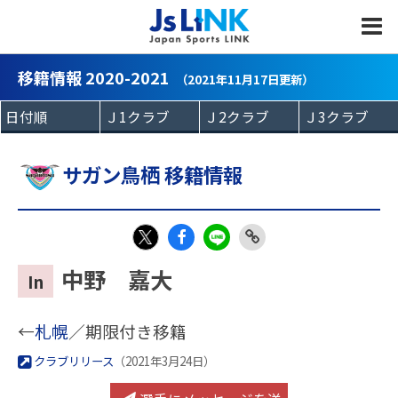
MENU
移籍情報 2020-2021
（2021年11月17日更新）
サガン鳥栖 移籍情報
Fac
LIN
Link
X
中野 嘉大
In
eb
E
Copy
oo
←
札幌
／期限付き移籍
k
クラブリリース
（2021年3月24日）