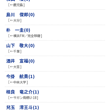
［ ←鹿児島 ]
島川 俊郎(0)
［ ←大分 ]
朴 一圭(0)
［ ←横浜FM／完全移籍 ]
山下 敬大(0)
［ ←千葉 ]
酒井 宣福(0)
［ ←大宮 ]
今掛 航貴(1)
［ ←中央大学 ]
相良 竜之介(1)
［ ←サガン鳥栖U-18 ]
兒玉 澪王斗(1)