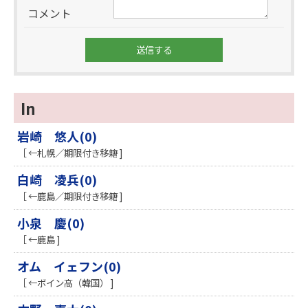
コメント
In
岩崎 悠人(0)
［ ←札幌／期限付き移籍 ]
白崎 凌兵(0)
［ ←鹿島／期限付き移籍 ]
小泉 慶(0)
［ ←鹿島 ]
オム イェフン(0)
［ ←ボイン高（韓国） ]