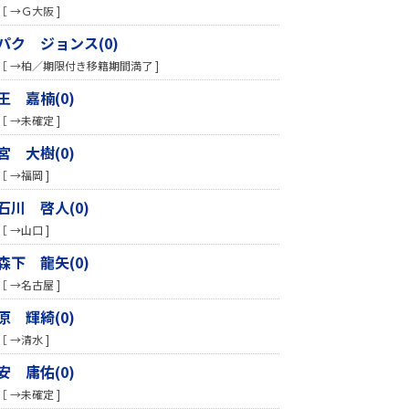
［ →Ｇ大阪 ]
パク ジョンス(0)
［ →柏／期限付き移籍期間満了 ]
王 嘉楠(0)
［ →未確定 ]
宮 大樹(0)
［ →福岡 ]
石川 啓人(0)
［ →山口 ]
森下 龍矢(0)
［ →名古屋 ]
原 輝綺(0)
［ →清水 ]
安 庸佑(0)
［ →未確定 ]