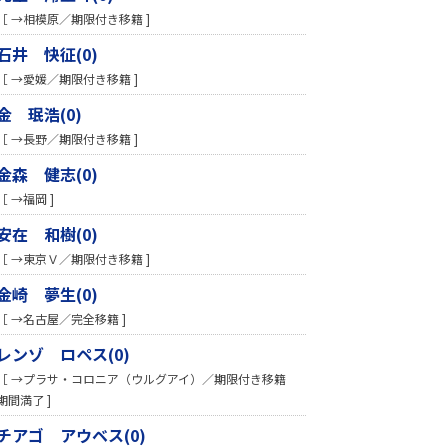
［ →相模原／期限付き移籍 ]
石井 快征(0)
［ →愛媛／期限付き移籍 ]
金 珉浩(0)
［ →長野／期限付き移籍 ]
金森 健志(0)
［ →福岡 ]
安在 和樹(0)
［ →東京Ｖ／期限付き移籍 ]
金崎 夢生(0)
［ →名古屋／完全移籍 ]
レンゾ ロペス(0)
［ →プラサ・コロニア（ウルグアイ）／期限付き移籍
期間満了 ]
チアゴ アウベス(0)