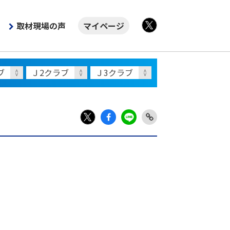
取材現場の声
マイページ
X
Fac
LIN
Link
X
ebo
E
Copy
ok