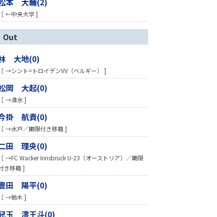
松本 大輔(2)
［ ←中央大学 ]
Out
林 大地(0)
［ →シント=トロイデンVV（ベルギー） ]
松岡 大起(0)
［ →清水 ]
今掛 航貴(0)
［ →水戸／期限付き移籍 ]
二田 理央(0)
［ →FC Wacker Innsbruck U-23（オーストリア）／期限
付き移籍 ]
豊田 陽平(0)
［ →栃木 ]
兒玉 澪王斗(0)