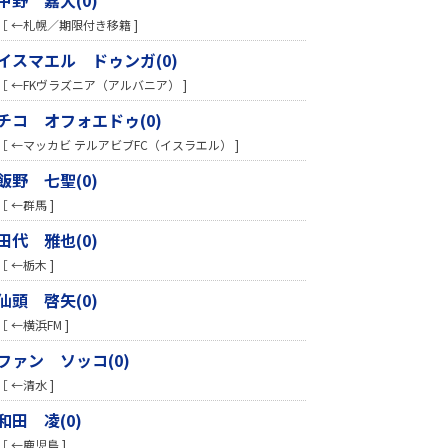
［ ←札幌／期限付き移籍 ]
イスマエル ドゥンガ(0)
［ ←FKヴラズニア（アルバニア） ]
チコ オフォエドゥ(0)
［ ←マッカビ テルアビブFC（イスラエル） ]
飯野 七聖(0)
［ ←群馬 ]
田代 雅也(0)
［ ←栃木 ]
仙頭 啓矢(0)
［ ←横浜FM ]
ファン ソッコ(0)
［ ←清水 ]
和田 凌(0)
［ ←鹿児島 ]