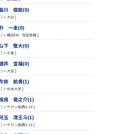
島川 俊郎(0)
［ ←大分 ]
朴 一圭(0)
［ ←横浜FM／完全移籍 ]
山下 敬大(0)
［ ←千葉 ]
酒井 宣福(0)
［ ←大宮 ]
今掛 航貴(1)
［ ←中央大学 ]
相良 竜之介(1)
［ ←サガン鳥栖U-18 ]
兒玉 澪王斗(1)
［ ←サガン鳥栖U-18 ]