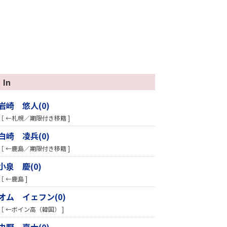
In
岩崎 悠人(0)
［ ←札幌／期限付き移籍 ]
白崎 凌兵(0)
［ ←鹿島／期限付き移籍 ]
小泉 慶(0)
［ ←鹿島 ]
オム イェフン(0)
［ ←ボイン高（韓国） ]
中野 嘉大(0)