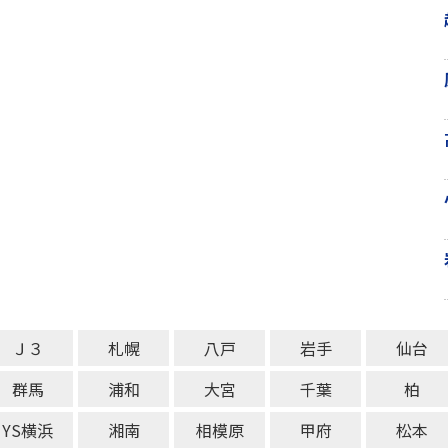
Ｊ３
札幌
八戸
岩手
仙台
群馬
浦和
大宮
千葉
柏
YS横浜
湘南
相模原
甲府
松本