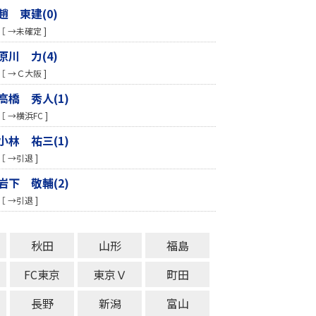
趙 東建(0)
［ →未確定 ]
原川 力(4)
［ →Ｃ大阪 ]
高橋 秀人(1)
［ →横浜FC ]
小林 祐三(1)
［ →引退 ]
岩下 敬輔(2)
［ →引退 ]
秋田
山形
福島
FC東京
東京Ｖ
町田
長野
新潟
富山