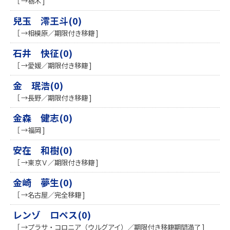
［ →栃木 ]
兒玉 澪王斗(0)
［ →相模原／期限付き移籍 ]
石井 快征(0)
［ →愛媛／期限付き移籍 ]
金 珉浩(0)
［ →長野／期限付き移籍 ]
金森 健志(0)
［ →福岡 ]
安在 和樹(0)
［ →東京Ｖ／期限付き移籍 ]
金崎 夢生(0)
［ →名古屋／完全移籍 ]
レンゾ ロペス(0)
［ →プラサ・コロニア（ウルグアイ）／期限付き移籍期間満了 ]