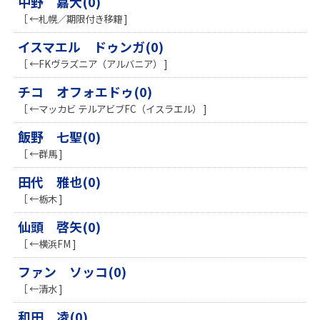
中野 嘉大(0)
［ ←札幌／期限付き移籍 ]
イスマエル ドゥンガ(0)
［ ←FKヴラズニア（アルバニア） ]
チコ オフォエドゥ(0)
［ ←マッカビ テルアビブFC（イスラエル） ]
飯野 七聖(0)
［ ←群馬 ]
田代 雅也(0)
［ ←栃木 ]
仙頭 啓矢(0)
［ ←横浜FM ]
ファン ソッコ(0)
［ ←清水 ]
和田 凌(0)