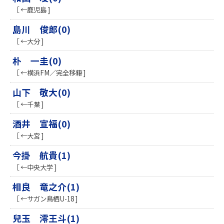
［ ←鹿児島 ]
島川 俊郎(0)
［ ←大分 ]
朴 一圭(0)
［ ←横浜FM／完全移籍 ]
山下 敬大(0)
［ ←千葉 ]
酒井 宣福(0)
［ ←大宮 ]
今掛 航貴(1)
［ ←中央大学 ]
相良 竜之介(1)
［ ←サガン鳥栖U-18 ]
兒玉 澪王斗(1)