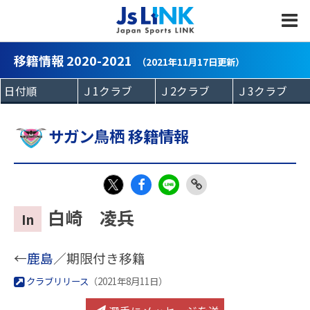
MENU
移籍情報 2020-2021
（2021年11月17日更新）
サガン鳥栖 移籍情報
Fac
LIN
Link
X
白崎 凌兵
In
eb
E
Copy
oo
←
鹿島
／期限付き移籍
k
クラブリリース
（2021年8月11日）