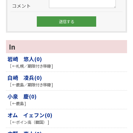
コメント
In
岩崎 悠人(0)
［ ←札幌／期限付き移籍 ]
白崎 凌兵(0)
［ ←鹿島／期限付き移籍 ]
小泉 慶(0)
［ ←鹿島 ]
オム イェフン(0)
［ ←ボイン高（韓国） ]