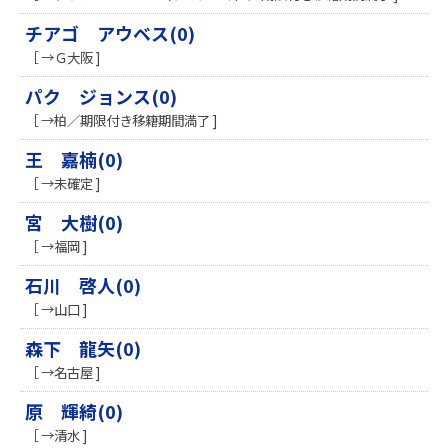
チアゴ アウベス(0)
［ →Ｇ大阪 ]
パク ジョンス(0)
［ →柏／期限付き移籍期間満了 ]
王 嘉楠(0)
［ →未確定 ]
宮 大樹(0)
［ →福岡 ]
石川 啓人(0)
［ →山口 ]
森下 龍矢(0)
［ →名古屋 ]
原 輝綺(0)
［ →清水 ]