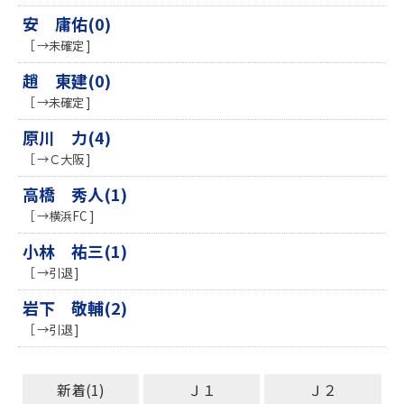
安 庸佑(0)
［ →未確定 ]
趙 東建(0)
［ →未確定 ]
原川 力(4)
［ →Ｃ大阪 ]
高橋 秀人(1)
［ →横浜FC ]
小林 祐三(1)
［ →引退 ]
岩下 敬輔(2)
［ →引退 ]
新着(1)
Ｊ１
Ｊ２