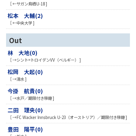
［ ←サガン鳥栖U-18 ]
松本 大輔(2)
［ ←中央大学 ]
Out
林 大地(0)
［ →シント=トロイデンVV（ベルギー） ]
松岡 大起(0)
［ →清水 ]
今掛 航貴(0)
［ →水戸／期限付き移籍 ]
二田 理央(0)
［ →FC Wacker Innsbruck U-23（オーストリア）／期限付き移籍 ]
豊田 陽平(0)