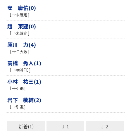
安 庸佑(0)
［ →未確定 ]
趙 東建(0)
［ →未確定 ]
原川 力(4)
［ →Ｃ大阪 ]
高橋 秀人(1)
［ →横浜FC ]
小林 祐三(1)
［ →引退 ]
岩下 敬輔(2)
［ →引退 ]
新着(1)
Ｊ１
Ｊ２