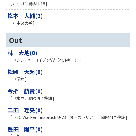
［ ←サガン鳥栖U-18 ]
松本 大輔(2)
［ ←中央大学 ]
Out
林 大地(0)
［ →シント=トロイデンVV（ベルギー） ]
松岡 大起(0)
［ →清水 ]
今掛 航貴(0)
［ →水戸／期限付き移籍 ]
二田 理央(0)
［ →FC Wacker Innsbruck U-23（オーストリア）／期限付き移籍 ]
豊田 陽平(0)