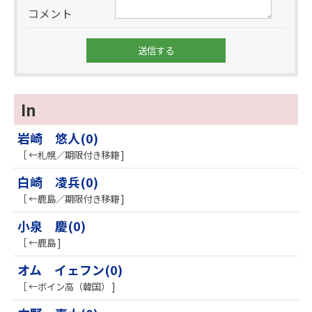
コメント
In
岩崎 悠人(0)
［ ←札幌／期限付き移籍 ]
白崎 凌兵(0)
［ ←鹿島／期限付き移籍 ]
小泉 慶(0)
［ ←鹿島 ]
オム イェフン(0)
［ ←ボイン高（韓国） ]