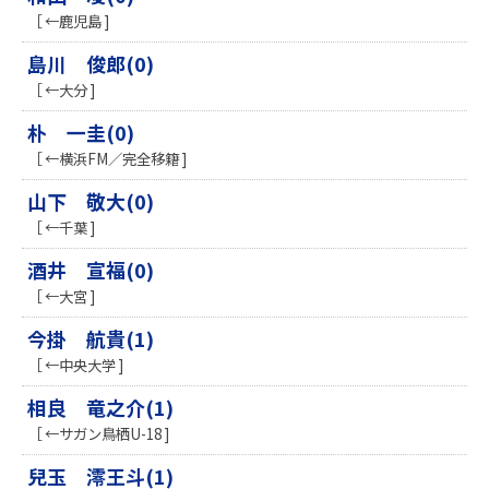
［ ←鹿児島 ]
島川 俊郎(0)
［ ←大分 ]
朴 一圭(0)
［ ←横浜FM／完全移籍 ]
山下 敬大(0)
［ ←千葉 ]
酒井 宣福(0)
［ ←大宮 ]
今掛 航貴(1)
［ ←中央大学 ]
相良 竜之介(1)
［ ←サガン鳥栖U-18 ]
兒玉 澪王斗(1)