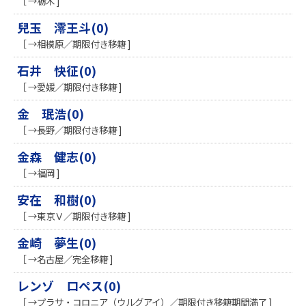
［ →栃木 ]
兒玉 澪王斗(0)
［ →相模原／期限付き移籍 ]
石井 快征(0)
［ →愛媛／期限付き移籍 ]
金 珉浩(0)
［ →長野／期限付き移籍 ]
金森 健志(0)
［ →福岡 ]
安在 和樹(0)
［ →東京Ｖ／期限付き移籍 ]
金崎 夢生(0)
［ →名古屋／完全移籍 ]
レンゾ ロペス(0)
［ →プラサ・コロニア（ウルグアイ）／期限付き移籍期間満了 ]