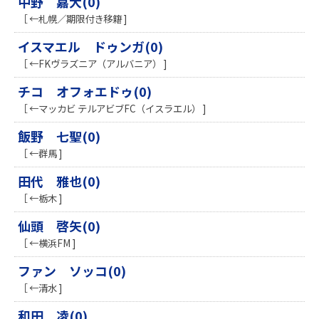
中野 嘉大(0)
［ ←札幌／期限付き移籍 ]
イスマエル ドゥンガ(0)
［ ←FKヴラズニア（アルバニア） ]
チコ オフォエドゥ(0)
［ ←マッカビ テルアビブFC（イスラエル） ]
飯野 七聖(0)
［ ←群馬 ]
田代 雅也(0)
［ ←栃木 ]
仙頭 啓矢(0)
［ ←横浜FM ]
ファン ソッコ(0)
［ ←清水 ]
和田 凌(0)