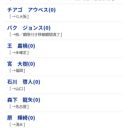
チアゴ アウベス(0)
［ →Ｇ大阪 ]
パク ジョンス(0)
［ →柏／期限付き移籍期間満了 ]
王 嘉楠(0)
［ →未確定 ]
宮 大樹(0)
［ →福岡 ]
石川 啓人(0)
［ →山口 ]
森下 龍矢(0)
［ →名古屋 ]
原 輝綺(0)
［ →清水 ]