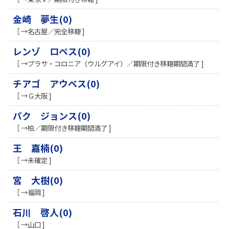
金崎 夢生(0)
［ →名古屋／完全移籍 ]
レンゾ ロペス(0)
［ →プラサ・コロニア（ウルグアイ）／期限付き移籍期間満了 ]
チアゴ アウベス(0)
［ →Ｇ大阪 ]
パク ジョンス(0)
［ →柏／期限付き移籍期間満了 ]
王 嘉楠(0)
［ →未確定 ]
宮 大樹(0)
［ →福岡 ]
石川 啓人(0)
［ →山口 ]