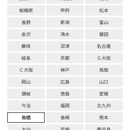
相模原
甲府
松本
長野
新潟
富山
金沢
清水
磐田
藤枝
沼津
名古屋
岐阜
京都
Ｇ大阪
Ｃ大阪
神戸
鳥取
岡山
広島
山口
讃岐
徳島
愛媛
今治
福岡
北九州
鳥栖
長崎
熊本
大分
宮崎
鹿児島