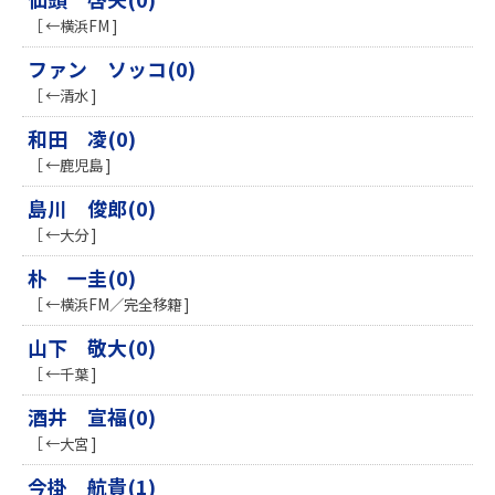
［ ←横浜FM ]
ファン ソッコ(0)
［ ←清水 ]
和田 凌(0)
［ ←鹿児島 ]
島川 俊郎(0)
［ ←大分 ]
朴 一圭(0)
［ ←横浜FM／完全移籍 ]
山下 敬大(0)
［ ←千葉 ]
酒井 宣福(0)
［ ←大宮 ]
今掛 航貴(1)