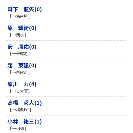
森下 龍矢(0)
［ →名古屋 ]
原 輝綺(0)
［ →清水 ]
安 庸佑(0)
［ →未確定 ]
趙 東建(0)
［ →未確定 ]
原川 力(4)
［ →Ｃ大阪 ]
高橋 秀人(1)
［ →横浜FC ]
小林 祐三(1)
［ →引退 ]