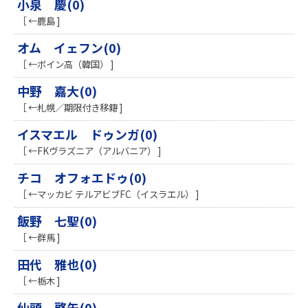
小泉 慶(0)
［ ←鹿島 ]
オム イェフン(0)
［ ←ボイン高（韓国） ]
中野 嘉大(0)
［ ←札幌／期限付き移籍 ]
イスマエル ドゥンガ(0)
［ ←FKヴラズニア（アルバニア） ]
チコ オフォエドゥ(0)
［ ←マッカビ テルアビブFC（イスラエル） ]
飯野 七聖(0)
［ ←群馬 ]
田代 雅也(0)
［ ←栃木 ]
仙頭 啓矢(0)