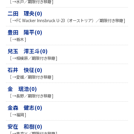
［ →水戸／期限付き移籍 ]
二田 理央(0)
［ →FC Wacker Innsbruck U-23（オーストリア）／期限付き移籍 ]
豊田 陽平(0)
［ →栃木 ]
兒玉 澪王斗(0)
［ →相模原／期限付き移籍 ]
石井 快征(0)
［ →愛媛／期限付き移籍 ]
金 珉浩(0)
［ →長野／期限付き移籍 ]
金森 健志(0)
［ →福岡 ]
安在 和樹(0)
［ →東京Ｖ／期限付き移籍 ]