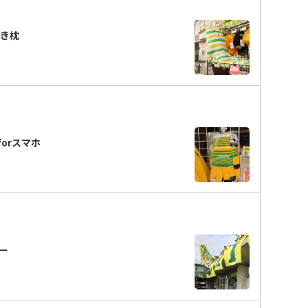
抱き枕
orスマホ
ー