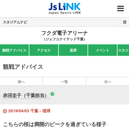
MENU
スタジアムナビ
フクダ電子アリーナ
（ジェフユナイテッド千葉）
観戦アドバイス
アクセス
座席
イベント
スタジ
観戦アドバイス
前へ
一覧
次へ
赤沼圭子（千葉担当）
2019/04/03 千葉－琉球
こちらの桜は満開のピークを過ぎている様子