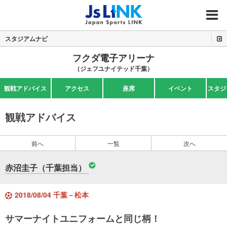
MENU
スタジアムナビ
フクダ電子アリーナ
（ジェフユナイテッド千葉）
観戦アドバイス
アクセス
座席
イベント
スタジ
観戦アドバイス
前へ
一覧
次へ
赤沼圭子（千葉担当）
2018/08/04 千葉－松本
サマーナイトユニフォームと同じ柄！