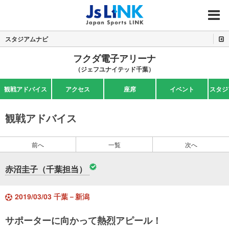
MENU
スタジアムナビ
フクダ電子アリーナ
（ジェフユナイテッド千葉）
観戦アドバイス
アクセス
座席
イベント
スタジ
観戦アドバイス
前へ
一覧
次へ
赤沼圭子（千葉担当）
2019/03/03 千葉－新潟
サポーターに向かって熱烈アピール！