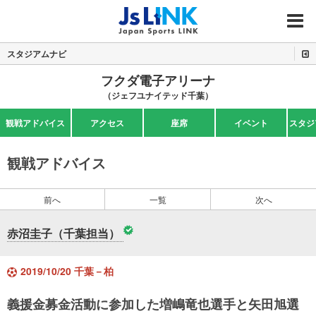
MENU
スタジアムナビ
フクダ電子アリーナ
（ジェフユナイテッド千葉）
観戦アドバイス
アクセス
座席
イベント
スタジ
観戦アドバイス
前へ
一覧
次へ
赤沼圭子（千葉担当）
2019/10/20 千葉－柏
義援金募金活動に参加した増嶋竜也選手と矢田旭選