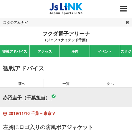
MENU
スタジアムナビ
フクダ電子アリーナ
（ジェフユナイテッド千葉）
観戦アドバイス
アクセス
座席
イベント
スタジ
観戦アドバイス
前へ
一覧
次へ
赤沼圭子（千葉担当）
2019/11/10 千葉－東京Ｖ
左胸にロゴ入りの防風ボアジャケット