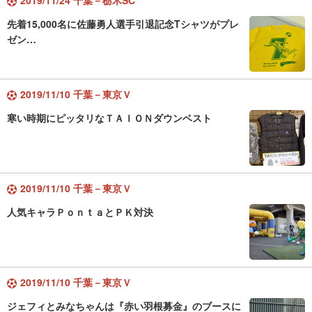
2019/11/24 千葉－栃木SC
先着15,000名に佐藤勇人選手引退記念Tシャツがプレ
ゼン…
2019/11/10 千葉－東京Ｖ
寒い時期にピッタリなＴＡＩＯＮダウンベスト
2019/11/10 千葉－東京Ｖ
人気キャラＰｏｎｔａとＰＫ対決
2019/11/10 千葉－東京Ｖ
ジェフィとみなちゃんは『赤い羽根募金』のブースに