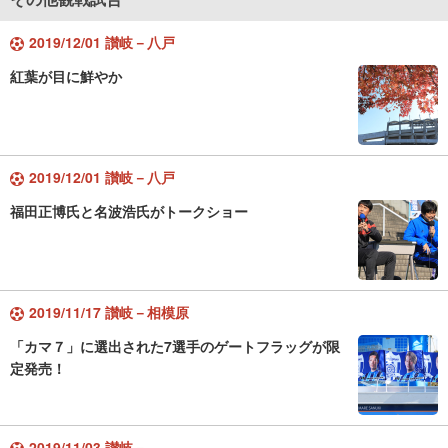
2019/12/01 讃岐－八戸
紅葉が目に鮮やか
2019/12/01 讃岐－八戸
福田正博氏と名波浩氏がトークショー
2019/11/17 讃岐－相模原
「カマ７」に選出された7選手のゲートフラッグが限
定発売！
2019/11/03 讃岐－