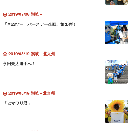
2019/07/06 讃岐－
「さぬぴー」バースデー企画、第１弾！
2019/05/19 讃岐－北九州
永田亮太選手へ！
2019/05/19 讃岐－北九州
「ヒマワリ君」