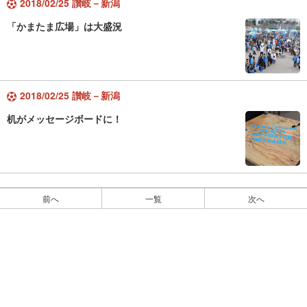
2018/02/25 讃岐－新潟
「かまたま広場」は大盛況
2018/02/25 讃岐－新潟
机がメッセージボードに！
前へ
一覧
次へ