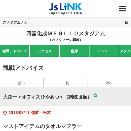
MENU
スタジアムナビ
四国化成ＭＥＧＬＩＯスタジアム
（カマタマーレ讃岐）
観戦アドバイス
アクセス
座席
イベント
スタジ
観戦アドバイス
前へ
一覧
次へ
大森一＜オフィスひやあつ＞（讃岐担当）
2018/08/11 讃岐－松本
マストアイテムのタオルマフラー