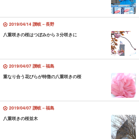
2019/04/14 讃岐－長野
八重咲きの桜はつぼみから３分咲きに
2019/04/07 讃岐－福島
重なり合う花びらが特徴の八重咲きの桜
2019/04/07 讃岐－福島
八重咲きの桜並木