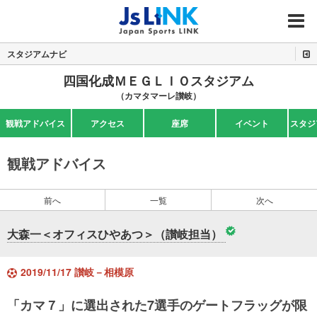
MENU
スタジアムナビ
四国化成ＭＥＧＬＩＯスタジアム
（カマタマーレ讃岐）
観戦アドバイス
アクセス
座席
イベント
スタジ
観戦アドバイス
前へ
一覧
次へ
大森一＜オフィスひやあつ＞（讃岐担当）
2019/11/17 讃岐－相模原
「カマ７」に選出された7選手のゲートフラッグが限