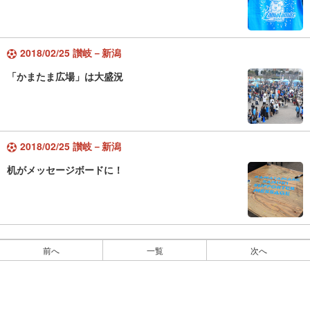
2018/02/25 讃岐－新潟
「かまたま広場」は大盛況
2018/02/25 讃岐－新潟
机がメッセージボードに！
前へ
一覧
次へ