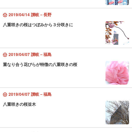
2019/04/14 讃岐－長野
八重咲きの桜はつぼみから３分咲きに
2019/04/07 讃岐－福島
重なり合う花びらが特徴の八重咲きの桜
2019/04/07 讃岐－福島
八重咲きの桜並木