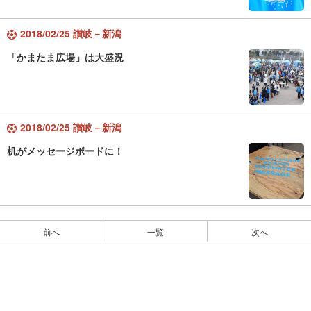
2018/02/25 讃岐－新潟
「かまたま広場」は大盛況
2018/02/25 讃岐－新潟
机がメッセージボードに！
前へ
一覧
次へ