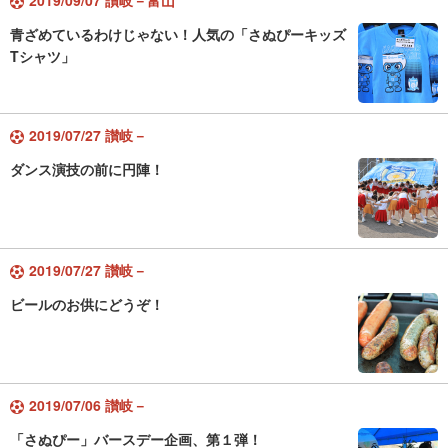
2019/09/07 讃岐－富山
青ざめているわけじゃない！人気の「さぬぴーキッズ
Tシャツ」
2019/07/27 讃岐－
ダンス演技の前に円陣！
2019/07/27 讃岐－
ビールのお供にどうぞ！
2019/07/06 讃岐－
「さぬぴー」バースデー企画、第１弾！