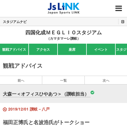
MENU
スタジアムナビ
四国化成ＭＥＧＬＩＯスタジアム
（カマタマーレ讃岐）
観戦アドバイス
アクセス
座席
イベント
スタジ
観戦アドバイス
前へ
一覧
次へ
大森一＜オフィスひやあつ＞（讃岐担当）
2019/12/01 讃岐－八戸
福田正博氏と名波浩氏がトークショー