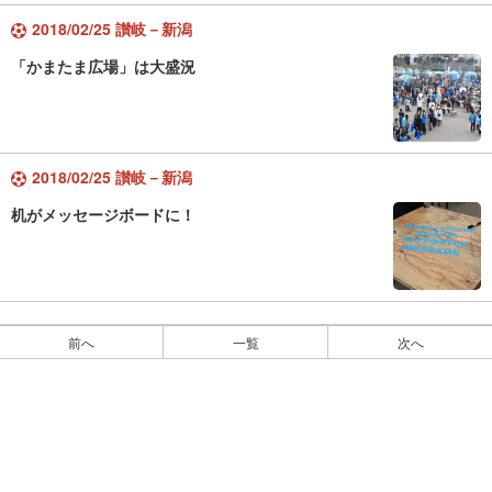
2018/02/25 讃岐－新潟
「かまたま広場」は大盛況
2018/02/25 讃岐－新潟
机がメッセージボードに！
前へ
一覧
次へ