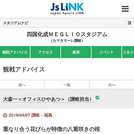
MENU
スタジアムナビ
四国化成ＭＥＧＬＩＯスタジアム
（カマタマーレ讃岐）
観戦アドバイス
アクセス
座席
イベント
スタジ
観戦アドバイス
前へ
一覧
次へ
大森一＜オフィスひやあつ＞（讃岐担当）
2019/04/07 讃岐－福島
重なり合う花びらが特徴の八重咲きの桜