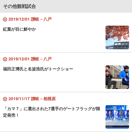
その他観戦試合
2019/12/01 讃岐－八戸
紅葉が目に鮮やか
2019/12/01 讃岐－八戸
福田正博氏と名波浩氏がトークショー
2019/11/17 讃岐－相模原
「カマ７」に選出された7選手のゲートフラッグが限
定発売！