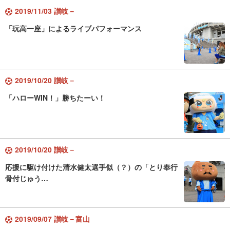
2019/11/03 讃岐－
「玩高一座」によるライブパフォーマンス
2019/10/20 讃岐－
「ハローWIN！」勝ちたーい！
2019/10/20 讃岐－
応援に駆け付けた清水健太選手似（？）の「とり奉行
骨付じゅう…
2019/09/07 讃岐－富山