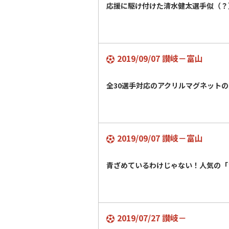
応援に駆け付けた清水健太選手似（？
2019/09/07 讃岐－富山
全30選手対応のアクリルマグネット
2019/09/07 讃岐－富山
青ざめているわけじゃない！人気の「
2019/07/27 讃岐－