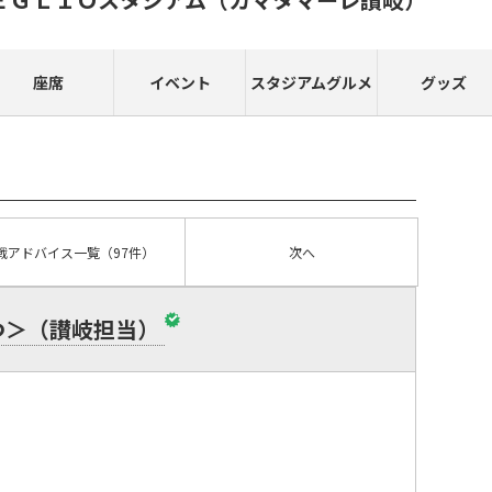
座席
イベント
スタジアムグルメ
グッズ
戦アドバイス
一覧
（97件）
次へ
つ＞（讃岐担当）