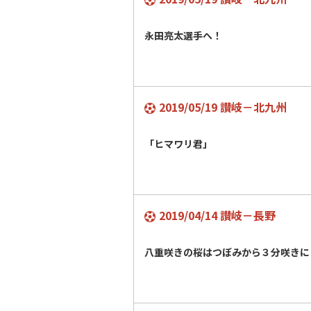
永田亮太選手へ！
2019/05/19 讃岐－北九州
「ヒマワリ君」
2019/04/14 讃岐－長野
八重咲きの桜はつぼみから３分咲きに