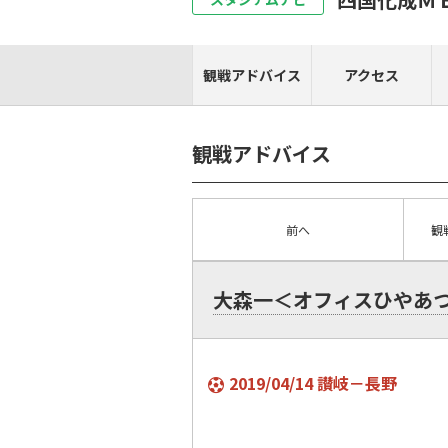
観戦アドバイス
アクセス
観戦アドバイス
前へ
観
大森一＜オフィスひやあ
2019/04/14 讃岐－長野