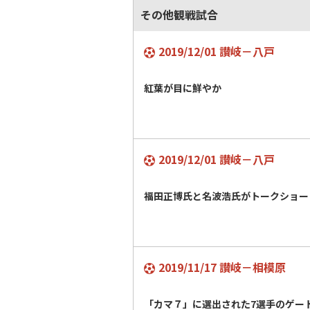
その他観戦試合
2019/12/01 讃岐－八戸
紅葉が目に鮮やか
2019/12/01 讃岐－八戸
福田正博氏と名波浩氏がトークショー
2019/11/17 讃岐－相模原
「カマ７」に選出された7選手のゲ