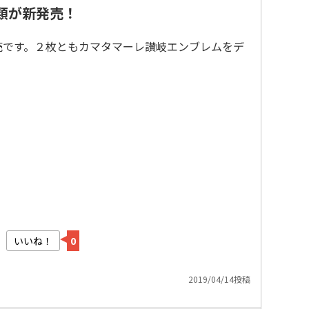
類が新発売！
発売です。２枚ともカマタマーレ讃岐エンブレムをデ
いいね！
0
2019/04/14投稿